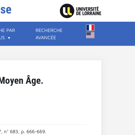
ise
HE PAR
RECHERCHE
US
AVANCÉE
 Moyen Âge.
 n° 683, p. 666-669.