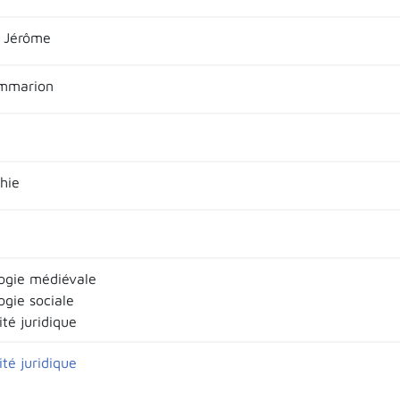
 Jérôme
ammarion
hie
ogie médiévale
ogie sociale
té juridique
té juridique