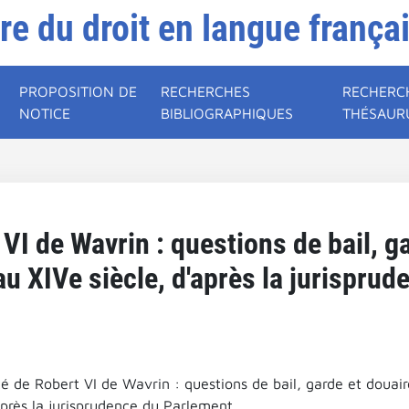
ire du droit en langue frança
PROPOSITION DE
RECHERCHES
RECHERC
NOTICE
BIBLIOGRAPHIQUES
THÉSAUR
VI de Wavrin : questions de bail, g
u XIVe siècle, d'après la jurispru
té de Robert VI de Wavrin : questions de bail, garde et douai
après la jurisprudence du Parlement.