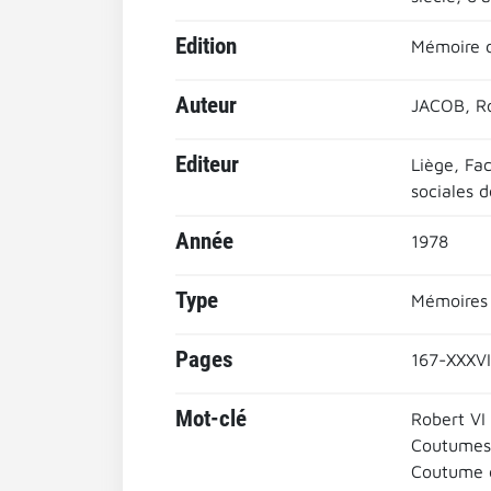
Edition
Mémoire d'
Auteur
JACOB, R
Editeur
Liège, Fac
sociales d
Année
1978
Type
Mémoires
Pages
167-XXXVII
Mot-clé
Robert VI
Coutumes
Coutume d