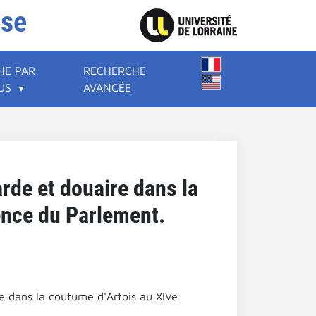
ise
HE PAR
RECHERCHE
US
AVANCÉE
arde et douaire dans la
dence du Parlement.
re dans la coutume d'Artois au XIVe