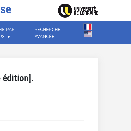
ise
HE PAR
RECHERCHE
US
AVANCÉE
 édition].