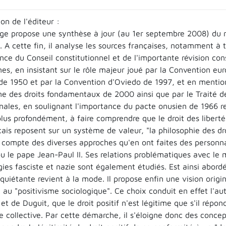
on de l'éditeur :
ge propose une synthèse à jour (au 1er septembre 2008) du ré
 A cette fin, il analyse les sources françaises, notamment à 
nce du Conseil constitutionnel et de l'importante révision con
es, en insistant sur le rôle majeur joué par la Convention e
e 1950 et par la Convention d'Oviedo de 1997, et en mentionn
e des droits fondamentaux de 2000 ainsi que par le Traité de
nales, en soulignant l'importance du pacte onusien de 1966 relat
plus profondément, à faire comprendre que le droit des libert
çais reposent sur un système de valeur, "la philosophie des d
 compte des diverses approches qu'en ont faites des personna
u le pape Jean-Paul II. Ses relations problématiques avec le m
gies fasciste et nazie sont également étudiés. Est ainsi abor
quiétante revient à la mode. Il propose enfin une vision origi
 au "positivisme sociologique". Ce choix conduit en effet l'au
t de Duguit, que le droit positif n'est légitime que s'il répo
e collective. Par cette démarche, il s'éloigne donc des conc