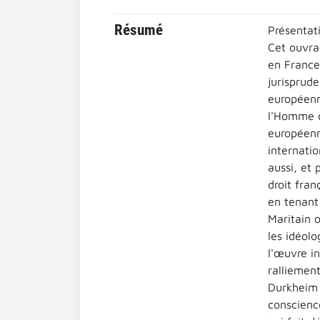
Résumé
Présentati
Cet ouvra
en France.
jurisprude
européenn
l'Homme d
européenn
internatio
aussi, et 
droit fran
en tenant
Maritain o
les idéolo
l'œuvre in
ralliement
Durkheim e
conscienc