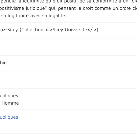
épendre la légitimité du droit positif de sa conformité à un "dro
positivisme juridique" qui, pensant le droit comme un ordre clo
sa légitimité avec sa légalité.
loz-Sirey (Collection <i>Sirey Université</i>)
hie
publiques
 l'Homme
publiques