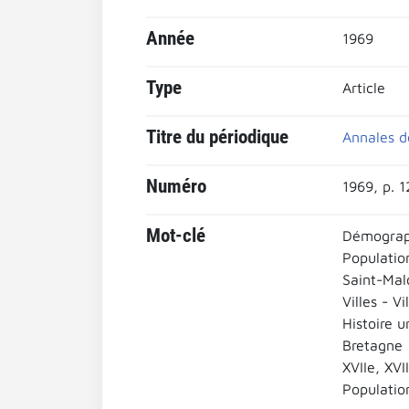
Année
1969
Type
Article
Titre du périodique
Annales de
Numéro
1969, p. 
Mot-clé
Démograph
Populatio
Saint-Malo
Villes - Vi
Histoire u
Bretagne
XVIIe, XVII
Populatio