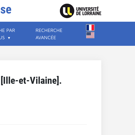
ise
HE PAR
RECHERCHE
US
AVANCÉE
Ille-et-Vilaine].