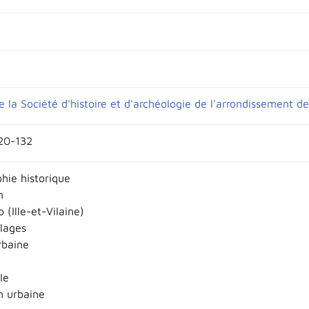
 la Société d'histoire et d'archéologie de l'arrondissement de 
120-132
ie historique
n
 (Ille-et-Vilaine)
llages
rbaine
Ie
n urbaine