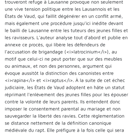
trouveront refuge à Lausanne provoque non seulement
une vive tension politique entre les Lausannois et les
États de Vaud, qui faillit dégénérer en un conflit armé,
mais également une procédure jusqu'ici inédite devant
le bailli de Lausanne entre les tuteurs des jeunes filles et
les ravisseurs. L'auteur analyse tout d'abord et publie en
annexe ce procès, qui libère les défendeurs de
l'accusation de brigandage (<i>latrocinium</i>), au
motif que celui-ci ne peut porter que sur des meubles
ou animaux, et non des personnes, argument qui
évoque aussitôt la distinction des canonistes entre
<i>rapina</i> et <i>raptus</i>. À la suite de cet échec
judiciaire, les États de Vaud adoptent en hâte un statut
réprimant l'enlèvement des jeunes filles pour les épouser
contre la volonté de leurs parents. Ils entendent donc
imposer le consentement parental au mariage et non
sauvegarder la liberté des ravies. Cette règlementation
se distance nettement de la définition canonique
médiévale du rapt. Elle préfigure à la fois celle qui sera