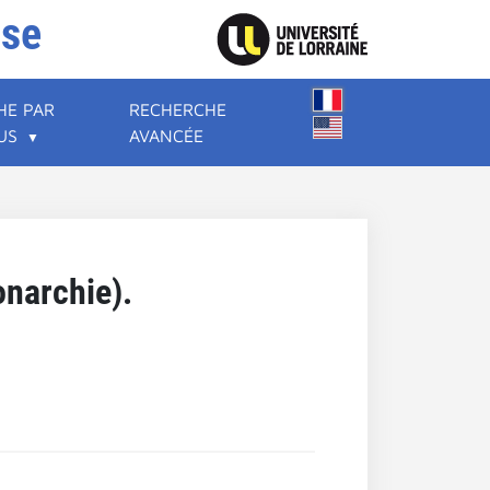
ise
HE PAR
RECHERCHE
US
AVANCÉE
onarchie).