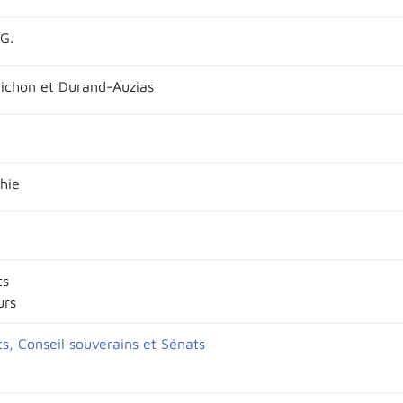
G.
 Pichon et Durand-Auzias
hie
ts
urs
s, Conseil souverains et Sénats