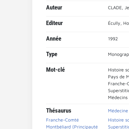
Auteur
CLADE, Je
Editeur
Écully, H
Année
1992
Type
Monograp
Mot-clé
Histoire s
Pays de M
Franche-
Superstiti
Médecins
Thésaurus
Médecine
Franche-Comté
Histoire s
Montbéliard (Principauté
Superstiti