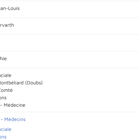
an-Louis
orvarth
hie
ociale
ontbéliard (Doubs)
Comté
ons
 - Médecine
 - Médecins
ociale
ons