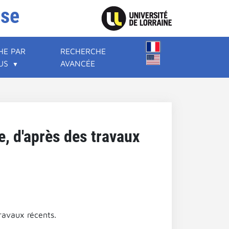
ise
HE PAR
RECHERCHE
US
AVANCÉE
e, d'après des travaux
travaux récents.