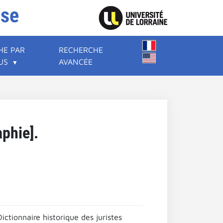
ise
HE PAR
RECHERCHE
US
AVANCÉE
aphie].
tionnaire historique des juristes