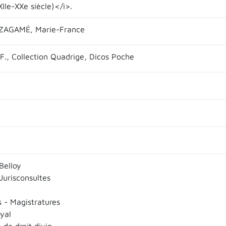
XIIe-XXe siècle)</i>.
AGAMÉ, Marie-France
.F., Collection Quadrige, Dicos Poche
Belloy
 Jurisconsultes
s - Magistratures
yal