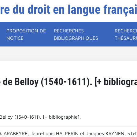
ire du droit en langue frança
PROPOSITION DE
RECHERCHES
RECHERC
NOTICE
BIBLIOGRAPHIQUES
THÉSAUR
 de Belloy (1540-1611). [+ bibliogr
Belloy (1540-1611). [+ bibliographie].
ick ARABEYRE, Jean-Louis HALPERIN et Jacques KRYNEN, <I>Dic