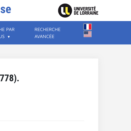
ise
HE PAR
RECHERCHE
US
AVANCÉE
1778).