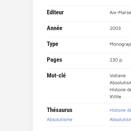
Editeur
Aix-Marsei
Année
2003
Type
Monograp
Pages
230 p.
Mot-clé
Voltaire
Absolutis
Histoire d
XVIIIe
Thésaurus
Histoire d
Absolutisme
Absolutis