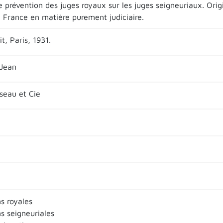
de prévention des juges royaux sur les juges seigneuriaux. Ori
e France en matière purement judiciaire.
t, Paris, 1931.
 Jean
sseau et Cie
ns royales
ns seigneuriales