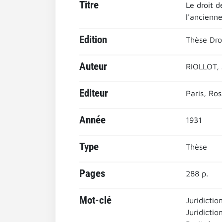
Titre
Le droit 
l'ancienn
Edition
Thèse Droi
Auteur
RIOLLOT,
Editeur
Paris, Ro
Année
1931
Type
Thèse
Pages
288 p.
Mot-clé
Juridictio
Juridictio