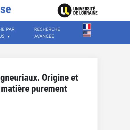
ise
HE PAR
RECHERCHE
US
AVANCÉE
igneuriaux. Origine et
n matière purement