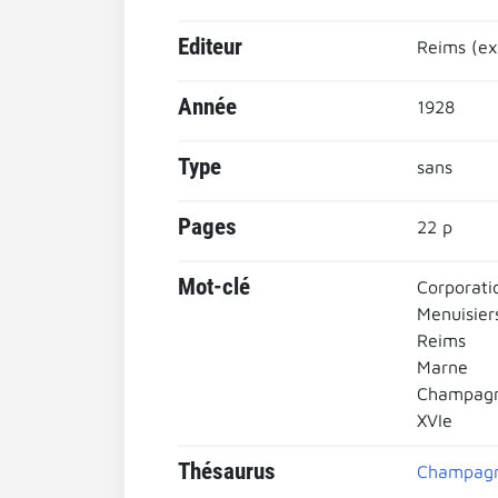
Editeur
Reims (ext
Année
1928
Type
sans
Pages
22 p
Mot-clé
Corporati
Menuisier
Reims
Marne
Champag
XVIe
Thésaurus
Champag