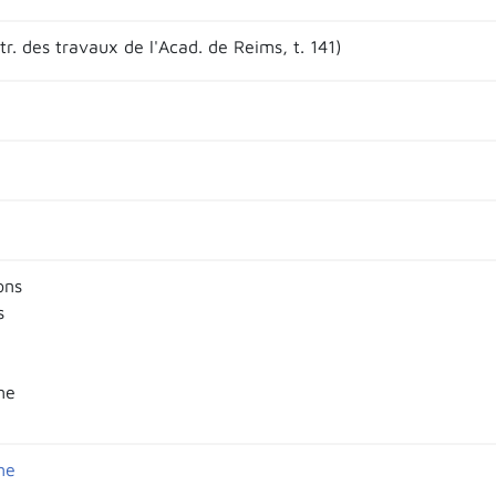
r. des travaux de l'Acad. de Reims, t. 141)
ons
s
ne
ne