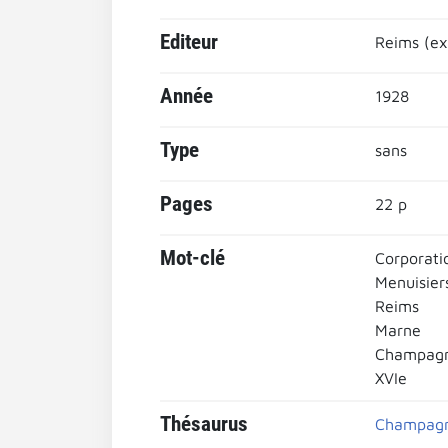
Editeur
Reims (ext
Année
1928
Type
sans
Pages
22 p
Mot-clé
Corporati
Menuisier
Reims
Marne
Champag
XVIe
Thésaurus
Champag