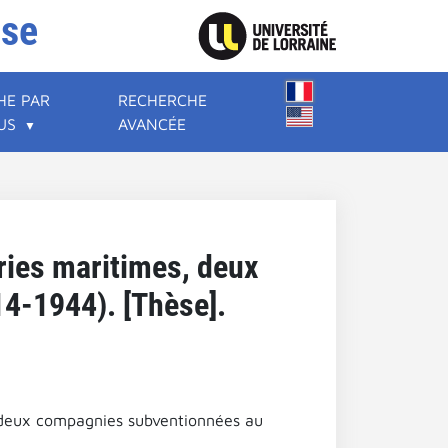
ise
HE PAR
RECHERCHE
US
AVANCÉE
ries maritimes, deux
14-1944). [Thèse].
 deux compagnies subventionnées au