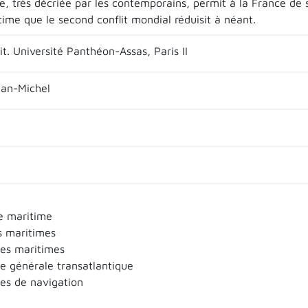
e, très décriée par les contemporains, permit à la France de 
time que le second conflit mondial réduisit à néant.
t. Université Panthéon-Assas, Paris II
an-Michel
 maritime
s maritimes
es maritimes
 générale transatlantique
s de navigation