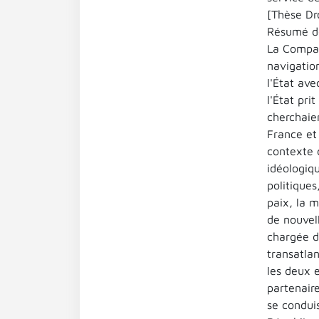
[Thèse Dro
Résumé de
La Compag
navigation
l'État ave
l'État pri
cherchaien
France et 
contexte 
idéologiq
politiques
paix, la 
de nouvell
chargée d
transatla
les deux 
partenaire
se condui