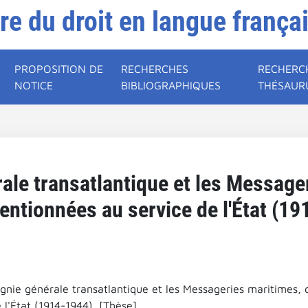
ire du droit en langue frança
PROPOSITION DE
RECHERCHES
RECHERC
NOTICE
BIBLIOGRAPHIQUES
THÉSAUR
le transatlantique et les Message
tionnées au service de l'État (19
nie générale transatlantique et les Messageries maritimes,
 l'État (1914-1944). [Thèse].