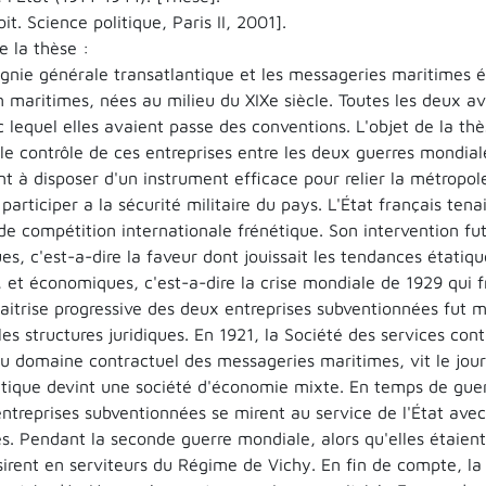
it. Science politique, Paris II, 2001].
 la thèse :
nie générale transatlantique et les messageries maritimes é
 maritimes, nées au milieu du XIXe siècle. Toutes les deux av
c lequel elles avaient passe des conventions. L'objet de la t
t le contrôle de ces entreprises entre les deux guerres mondiale
t à disposer d'un instrument efficace pour relier la métropole
participer a la sécurité militaire du pays. L'État français ten
de compétition internationale frénétique. Son intervention fu
ues, c'est-a-dire la faveur dont jouissait les tendances état
, et économiques, c'est-a-dire la crise mondiale de 1929 qui 
maitrise progressive des deux entreprises subventionnées fut 
es structures juridiques. En 1921, la Société des services co
u domaine contractuel des messageries maritimes, vit le jou
ntique devint une société d'économie mixte. En temps de guer
entreprises subventionnées se mirent au service de l'État av
s. Pendant la seconde guerre mondiale, alors qu'elles étaient
sirent en serviteurs du Régime de Vichy. En fin de compte, la