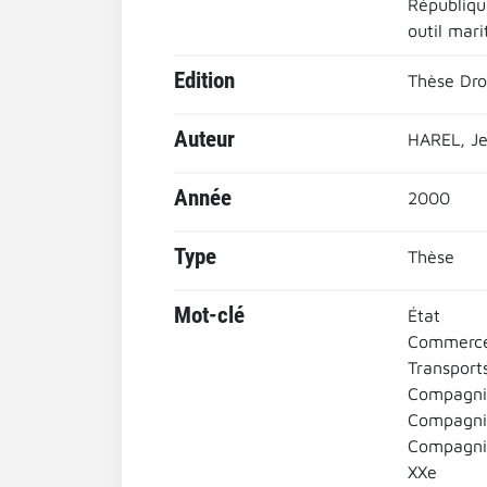
Républiqu
outil mari
Edition
Thèse Droi
Auteur
HAREL, Je
Année
2000
Type
Thèse
Mot-clé
État
Commerce
Transport
Compagni
Compagnie
Compagnie
XXe