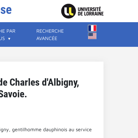
ise
HE PAR
RECHERCHE
US
AVANCÉE
 de Charles d'Albigny,
Savoie.
Albigny, gentilhomme dauphinois au service