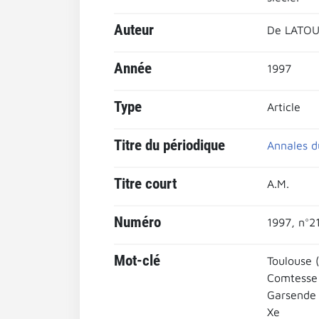
Auteur
De LATOUR
Année
1997
Type
Article
Titre du périodique
Annales d
Titre court
A.M.
Numéro
1997, n°2
Mot-clé
Toulouse 
Comtesse
Garsende
Xe