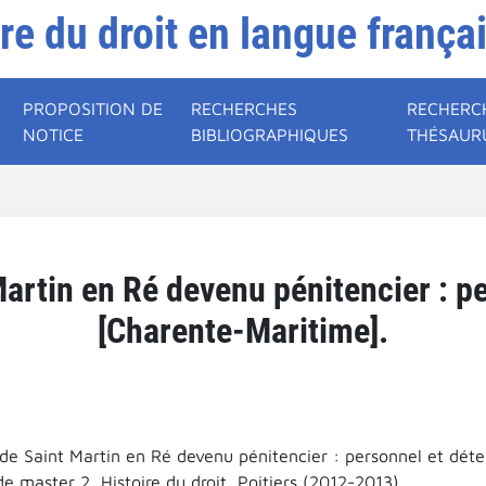
ire du droit en langue frança
PROPOSITION DE
RECHERCHES
RECHERC
NOTICE
BIBLIOGRAPHIQUES
THÉSAUR
artin en Ré devenu pénitencier : p
[Charente-Maritime].
de Saint Martin en Ré devenu pénitencier : personnel et déte
 master 2, Histoire du droit, Poitiers (2012-2013).