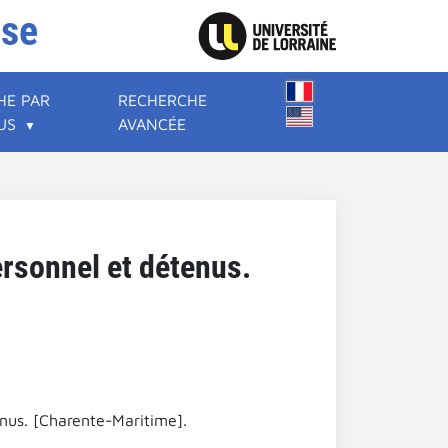
ise
HE PAR
RECHERCHE
US
AVANCÉE
ersonnel et détenus.
nus. [Charente-Maritime].