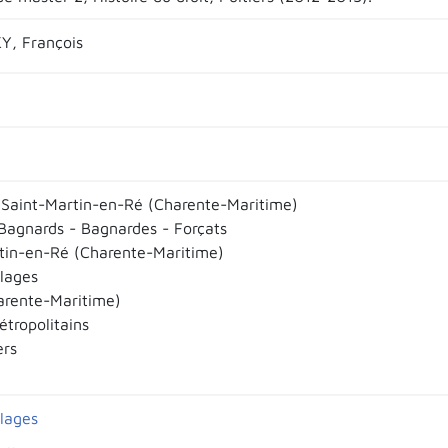
Y, François
Saint-Martin-en-Ré (Charente-Maritime)
Bagnards - Bagnardes - Forçats
tin-en-Ré (Charente-Maritime)
llages
arente-Maritime)
tropolitains
ers
llages