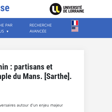
ise
HE PAR
RECHERCHE
US
AVANCÉE
in : partisans et
ple du Mans. [Sarthe].
dversaires autour d'un enjeu majeur