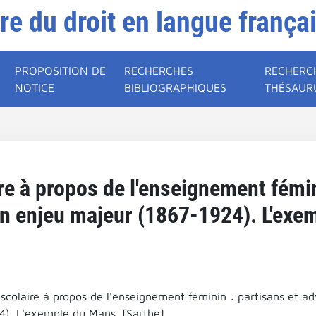
ire du droit en langue frança
PROPOSITION DE
RECHERCHES
RECHERC
NOTICE
BIBLIOGRAPHIQUES
THÉSAUR
re à propos de l'enseignement fémin
un enjeu majeur (1867-1924). L'exem
 scolaire à propos de l'enseignement féminin : partisans et a
4). L'exemple du Mans. [Sarthe].