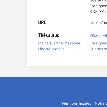
Guerres sc
Enseignem
XIXe, XXe
URL
https://m
Thésaurus
Villes - Vi
Maine (Sarthe-Mayenne)
Enseignem
Liberté scolaire
Guerres sc
Mentions légales : Notre b