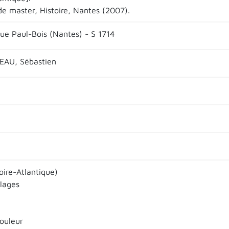
e master, Histoire, Nantes (2007).
que Paul-Bois (Nantes) - S 1714
AU, Sébastien
oire-Atlantique)
llages
ouleur