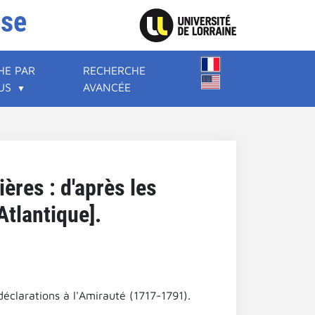
ise
HE PAR
RECHERCHE
US
AVANCÉE
ères : d'après les
Atlantique].
déclarations à l'Amirauté (1717-1791).