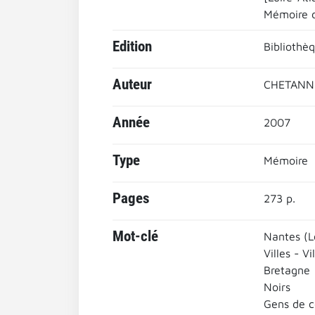
Mémoire d
Edition
Bibliothè
Auteur
CHETANNE
Année
2007
Type
Mémoire
Pages
273 p.
Mot-clé
Nantes (L
Villes - Vi
Bretagne
Noirs
Gens de c