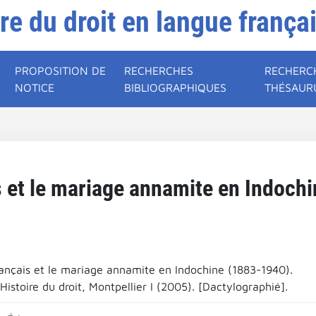
ire du droit en langue frança
PROPOSITION DE
RECHERCHES
RECHERC
NOTICE
BIBLIOGRAPHIQUES
THÉSAUR
s et le mariage annamite en Indoch
rançais et le mariage annamite en Indochine (1883-1940).
istoire du droit, Montpellier I (2005). [Dactylographié].