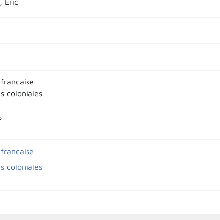
 Éric
 française
ns coloniales
s
 française
ns coloniales