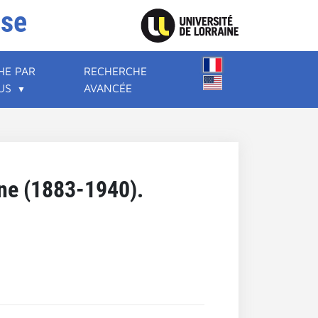
ise
HE PAR
RECHERCHE
US
AVANCÉE
ine (1883-1940).