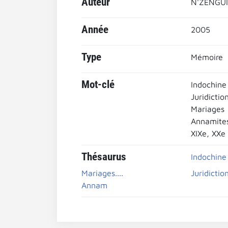
Auteur
N'ZENGUI,
Année
2005
Type
Mémoire
Mot-clé
Indochine
Juridictio
Mariages
Annamite
XIXe, XXe
Thésaurus
Indochine
Mariages....
Juridictio
Annam