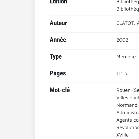
Edition
Bibliothèq
Bibliothèq
Auteur
CLATOT, 
Année
2002
Type
Mémoire
Pages
111 p.
Mot-clé
Rouen (Se
Villes - Vi
Normandi
Administr
Agents c
Révolutio
XVIIIe