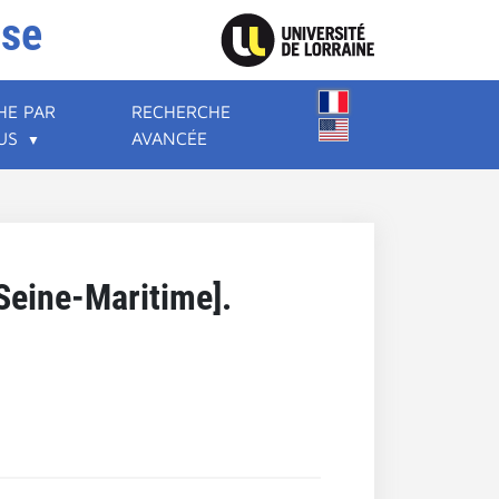
ise
HE PAR
RECHERCHE
US
AVANCÉE
Seine-Maritime].