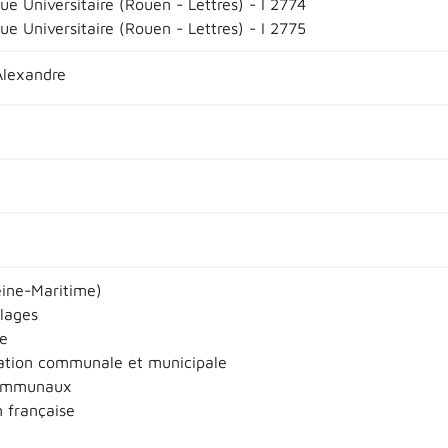
ue Universitaire (Rouen - Lettres) - I 2774
ue Universitaire (Rouen - Lettres) - I 2775
Alexandre
ine-Maritime)
llages
e
ation communale et municipale
ommunaux
n française