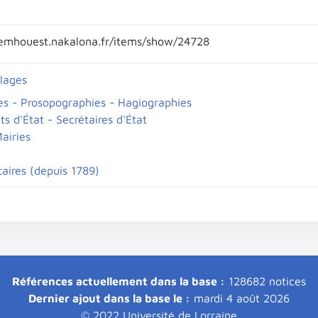
emhouest.nakalona.fr/items/show/24728
llages
es - Prosopographies - Hagiographies
ts d'État - Secrétaires d'État
airies
aires (depuis 1789)
Références actuellement dans la base :
128682 notices
Dernier ajout dans la base le :
mardi 4 août 2026
© 2022 Université de Lorraine