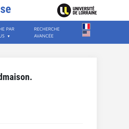
ise
HE PAR
RECHERCHE
US
AVANCÉE
ndmaison.