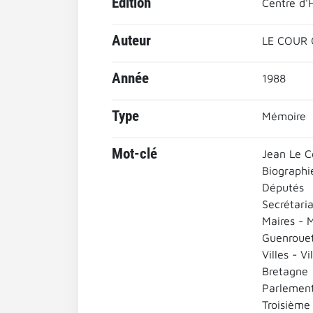
Edition
Centre d'H
Auteur
LE COUR
Année
1988
Type
Mémoire
Mot-clé
Jean Le C
Biographi
Députés
Secrétaria
Maires - M
Guenrouet
Villes - Vi
Bretagne
Parlement
Troisième