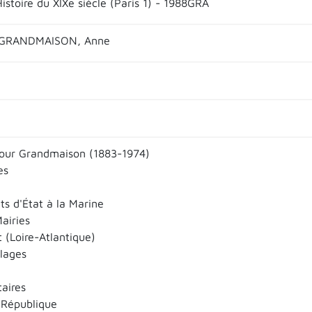
istoire du XIXe siècle (Paris 1) - 1988GRA
 GRANDMAISON, Anne
our Grandmaison (1883-1974)
es
ts d'État à la Marine
airies
 (Loire-Atlantique)
llages
aires
 République