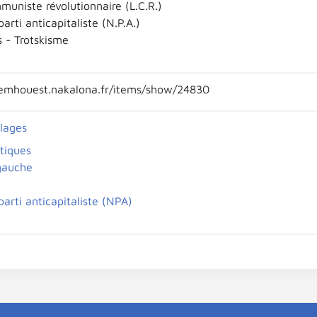
muniste révolutionnaire (L.C.R.)
rti anticapitaliste (N.P.A.)
s - Trotskisme
emhouest.nakalona.fr/items/show/24830
llages
itiques
gauche
arti anticapitaliste (NPA)