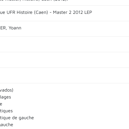
que UFR Histoire (Caen) - Master 2 2012 LEP
IER, Yoann
vados)
llages
e
itiques
litique de gauche
gauche