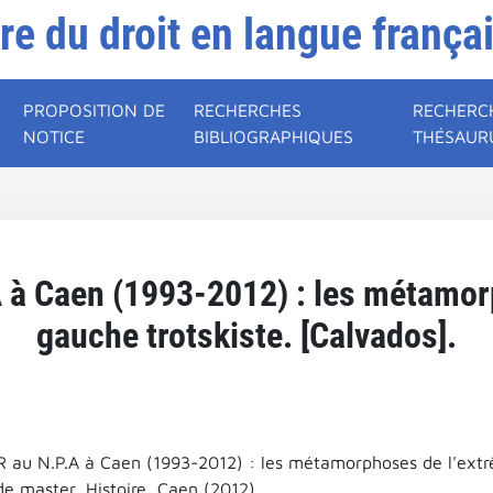
ire du droit en langue frança
PROPOSITION DE
RECHERCHES
RECHERC
NOTICE
BIBLIOGRAPHIQUES
THÉSAUR
A à Caen (1993-2012) : les métamo
gauche trotskiste. [Calvados].
.R au N.P.A à Caen (1993-2012) : les métamorphoses de l'extr
e master, Histoire, Caen (2012).