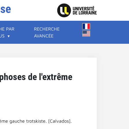
ise
HE PAR
RECHERCHE
US
AVANCÉE
rphoses de l'extrême
ême gauche trotskiste. [Calvados].