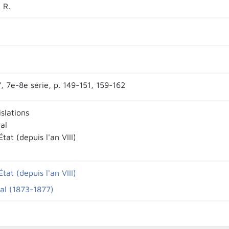
 R.
, 7e-8e série, p. 149-151, 159-162
islations
al
État (depuis l'an VIII)
État (depuis l'an VIII)
al (1873-1877)