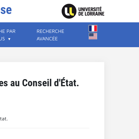
ise
HE PAR
RECHERCHE
US
AVANCÉE
es au Conseil d'État.
tat.