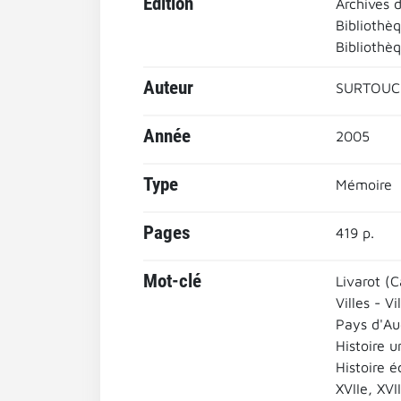
Edition
Archives 
Bibliothè
Bibliothèq
Auteur
SURTOUC,
Année
2005
Type
Mémoire
Pages
419 p.
Mot-clé
Livarot (
Villes - Vi
Pays d'Au
Histoire u
Histoire 
XVIIe, XVII