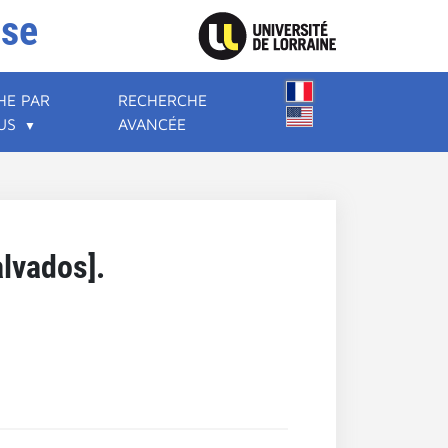
ise
HE PAR
RECHERCHE
US
AVANCÉE
lvados].