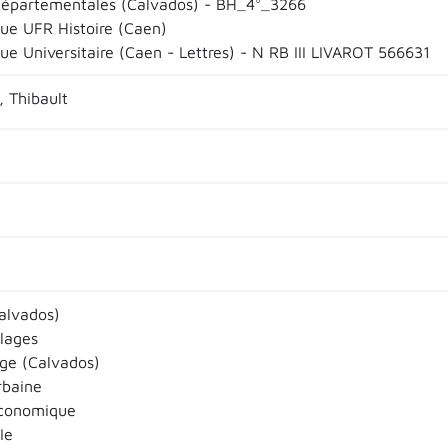
départementales (Calvados) - BH_4°_3266
que UFR Histoire (Caen)
ue Universitaire (Caen - Lettres) - N RB III LIVAROT 566631
 Thibault
Calvados)
llages
ge (Calvados)
rbaine
économique
Ie