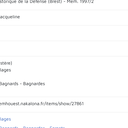
istorique de la Défense (Brest) - Mem. 1997/2
acqueline
istère)
llages
Bagnards - Bagnardes
emhouest.nakalona.fr/items/show/27861
llages