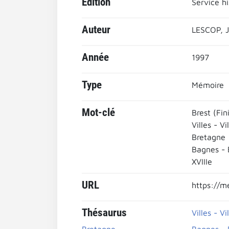
Edition
Service h
Auteur
LESCOP, J
Année
1997
Type
Mémoire
Mot-clé
Brest (Fin
Villes - Vi
Bretagne
Bagnes - 
XVIIIe
URL
https://m
Thésaurus
Villes - Vi