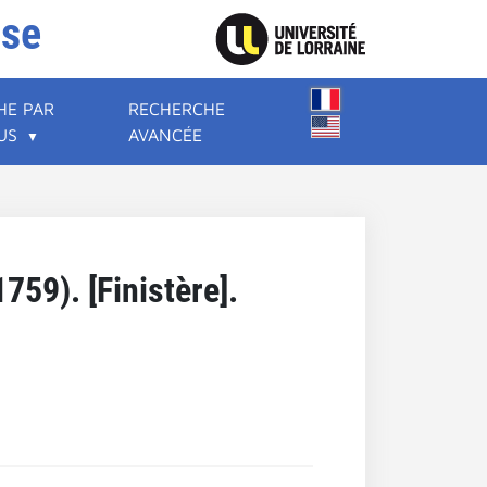
ise
HE PAR
RECHERCHE
US
AVANCÉE
59). [Finistère].