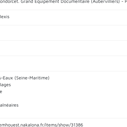
ndorcet. Grand Équipement Documentaire (Aubervilliers) - 
lexis
s-Eaux (Seine-Maritime)
llages
e
alnéaires
emhouest.nakalona.fr/items/show/31386