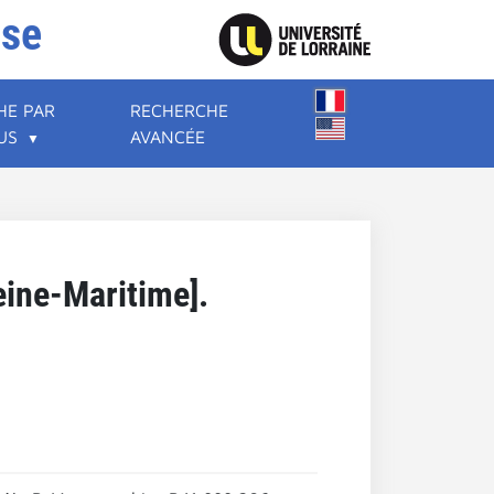
ise
HE PAR
RECHERCHE
US
AVANCÉE
eine-Maritime].