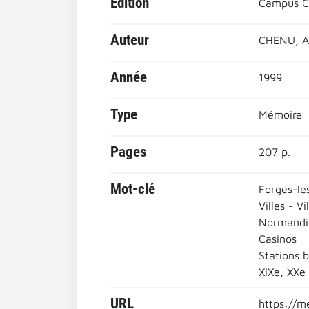
Edition
Campus Co
Auteur
CHENU, A
Année
1999
Type
Mémoire
Pages
207 p.
Mot-clé
Forges-le
Villes - Vi
Normandi
Casinos
Stations b
XIXe, XXe
URL
https://m