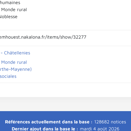
 humaines
 Monde rural
Noblesse
emhouest.nakalona.fr/items/show/32277
- Châtellenies
 Monde rural
arthe-Mayenne)
sociales
Références actuellement dans la base :
128682 notices
Dernier ajout dans la base le :
mardi 4 août 2026