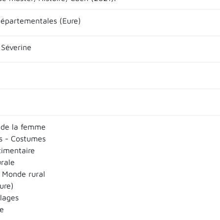
départementales (Eure)
Séverine
 de la femme
s - Costumes
imentaire
urale
 Monde rural
ure)
llages
e