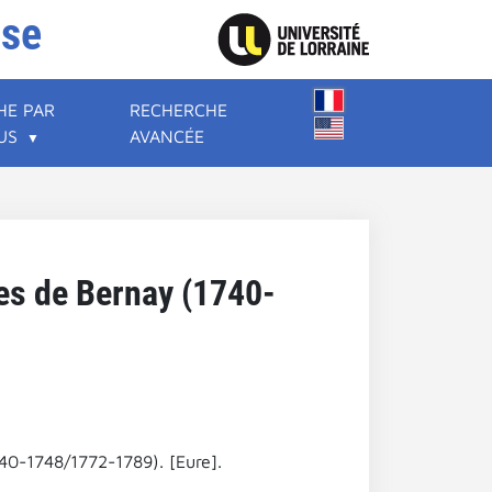
ise
HE PAR
RECHERCHE
US
AVANCÉE
s de Bernay (1740-
0-1748/1772-1789). [Eure].