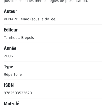
possible selon les mêmes règles de présentation.
Auteur
VENARD, Marc (sous la dir. de)
Editeur
Turnhout, Brepols
Année
2006
Type
Répertoire
ISBN
9782503523620
Mot-clé