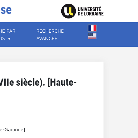
ise
HE PAR
RECHERCHE
US
AVANCÉE
IIe siècle). [Haute-
te-Garonne].