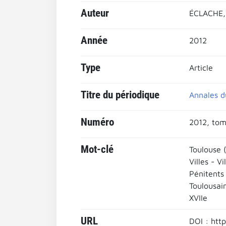
Auteur
ÉCLACHE,
Année
2012
Type
Article
Titre du périodique
Annales d
Numéro
2012, tom
Mot-clé
Toulouse 
Villes - Vi
Pénitents
Toulousai
XVIIe
URL
DOI : htt