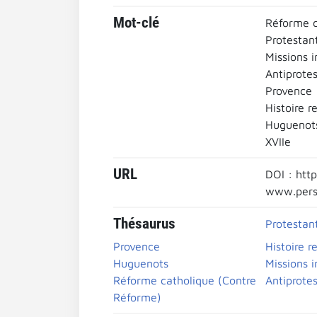
Mot-clé
Réforme c
Protestan
Missions i
Antiprote
Provence
Histoire r
Huguenot
XVIIe
URL
DOI : htt
www.pers
Thésaurus
Protestan
Provence
Histoire r
Huguenots
Missions i
Réforme catholique (Contre
Antiprote
Réforme)