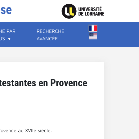
ise
HE PAR
RECHERCHE
US
AVANCÉE
otestantes en Provence
ovence au XVIIe siècle.