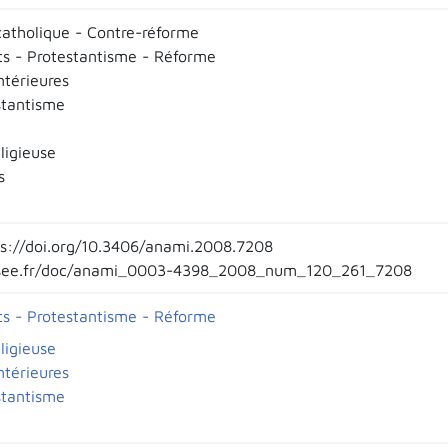
atholique - Contre-réforme
ts - Protestantisme - Réforme
ntérieures
stantisme
eligieuse
s
ps://doi.org/10.3406/anami.2008.7208
ee.fr/doc/anami_0003-4398_2008_num_120_261_7208
ts - Protestantisme - Réforme
eligieuse
ntérieures
stantisme