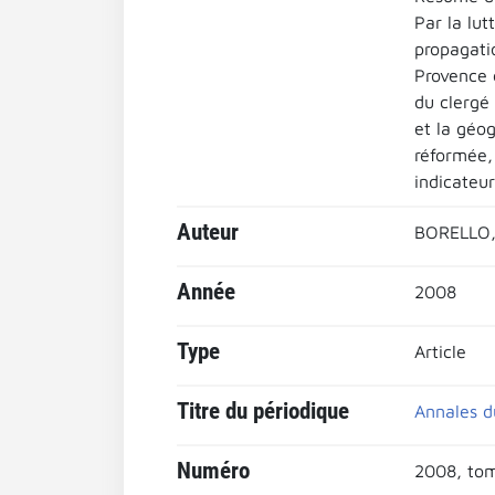
Par la lut
propagati
Provence c
du clergé 
et la géog
réformée,
indicateur
Auteur
BORELLO,
Année
2008
Type
Article
Titre du périodique
Annales d
Numéro
2008, tom