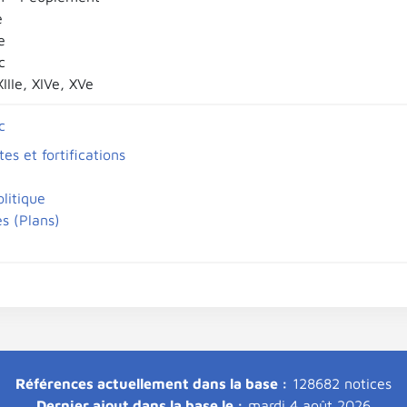
e
e
c
XIIIe, XIVe, XVe
c
tes et fortifications
litique
es (Plans)
Références actuellement dans la base :
128682 notices
Dernier ajout dans la base le :
mardi 4 août 2026