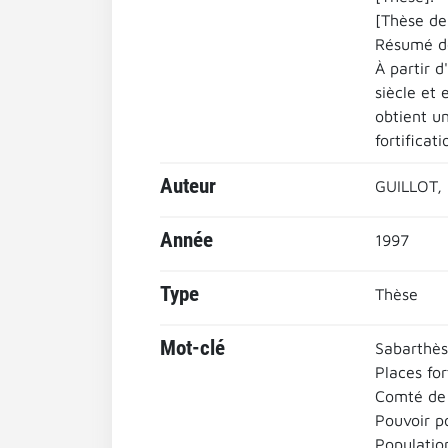
[Thèse de 
Résumé de
À partir 
siècle et 
obtient un
fortificat
Auteur
GUILLOT, 
Année
1997
Type
Thèse
Mot-clé
Sabarthès
Places for
Comté de 
Pouvoir po
Populatio