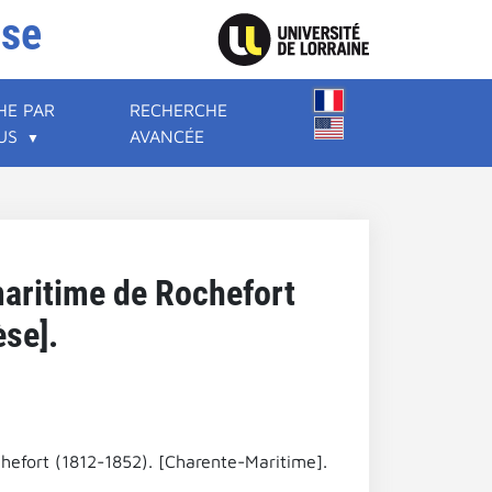
ise
HE PAR
RECHERCHE
US
AVANCÉE
maritime de Rochefort
èse].
hefort (1812-1852). [Charente-Maritime].