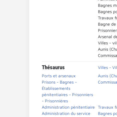
Bagnes mé
Bagnes po
Travaux f
Bagne de 
Prisonnier
Arsenal d
Villes - vi
Aunis (Ch
Commissai
Thésaurus
Villes - Vi
Ports et arsenaux
Aunis (Ch
Prisons - Bagnes -
Commissai
Établissements
pénitentiaires - Prisonniers
- Prisonnières
Administration pénitentiaire
Travaux f
Administration du service
Bagnes po