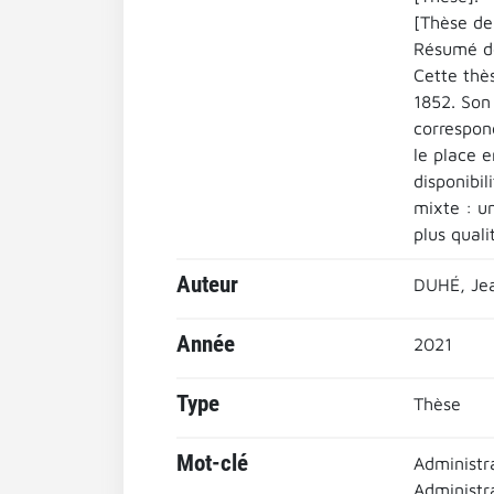
[Thèse de
Résumé de
Cette thè
1852. Son
correspon
le place e
disponibi
mixte : u
plus qualit
Auteur
DUHÉ, Je
Année
2021
Type
Thèse
Mot-clé
Administra
Administr