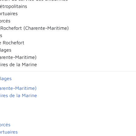
tropolitains
rtuaires
orcés
Rochefort (Charente-Maritime)
s
e Rochefort
llages
arente-Maritime)
res de la Marine
llages
arente-Maritime)
res de la Marine
orcés
rtuaires