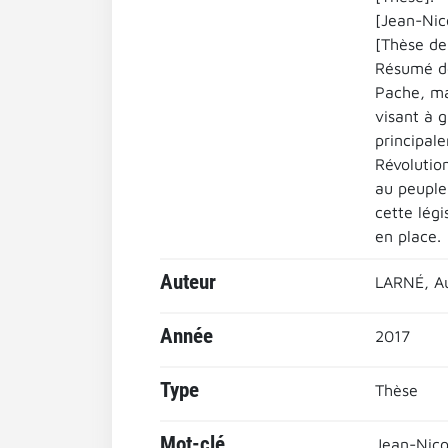
[Jean-Nic
[Thèse de
Résumé de
Pache, ma
visant à g
principal
Révolutio
au peuple,
cette lég
en place.
Auteur
LARNÉ, Au
Année
2017
Type
Thèse
Mot-clé
Jean-Nico