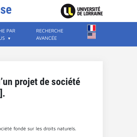
ise
HE PAR
RECHERCHE
US
AVANCÉE
’un projet de société
].
iété fondé sur les droits naturels.