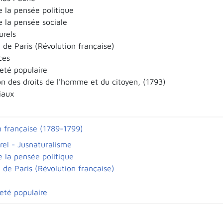
e la pensée politique
e la pensée sociale
urels
e Paris (Révolution française)
ces
eté populaire
on des droits de l'homme et du citoyen, (1793)
iaux
n française (1789-1799)
rel - Jusnaturalisme
e la pensée politique
e Paris (Révolution française)
eté populaire