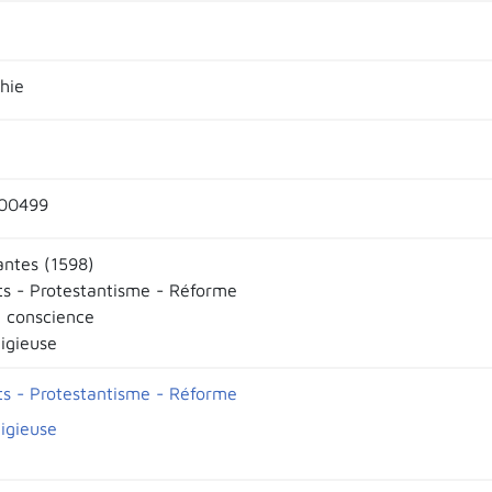
hie
00499
antes (1598)
ts - Protestantisme - Réforme
e conscience
ligieuse
ts - Protestantisme - Réforme
ligieuse