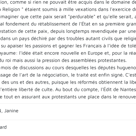
ion, comme si rien ne pouvait être acquis dans le domaine de
 Religion " étaient soumis à mille vexations dans l'exercice d
imaginer que cette paix serait "perdurable" et qu'elle serait, a
ipal fondement du rétablissement de l'État en sa première gra
estation de cette paix, depuis longtemps revendiquée par une 
ans un pays déchiré par des troubles autant civils que religi
 su apaiser les passions et gagner les Français à l'idée de tol
yaume: l'idée était encore nouvelle en Europe et, pour la réali
du roi mais aussi la pression des assemblées protestantes.
 mois de discussions au cours desquelles les députés huguenots
ssage de l'art de la négociation, le traité est enfin signé. C'e
des uns et des autres, puisque les réformés obtiennent la libe
'entière liberté de culte. Au bout du compte, l'Édit de Nantes 
 tout en assurant aux protestants une place dans le renouveau
, Janine
ard