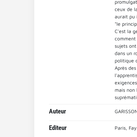
promulgat
ceux de la
aurait pu 
"le princ
C'est la g
comment d
sujets ont
dans un ro
politique 
Après des
l'apprenti
exigences 
mais non l
suprématie
Auteur
GARISSON
Editeur
Paris, Fay