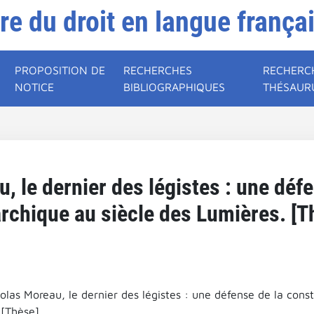
ire du droit en langue frança
PROPOSITION DE
RECHERCHES
RECHERC
NOTICE
BIBLIOGRAPHIQUES
THÉSAUR
 le dernier des légistes : une défe
chique au siècle des Lumières. [T
olas Moreau, le dernier des légistes : une défense de la cons
 [Thèse].