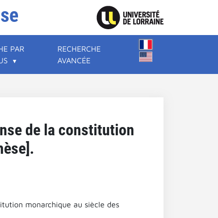
ise
HE PAR
RECHERCHE
US
AVANCÉE
nse de la constitution
hèse].
titution monarchique au siècle des