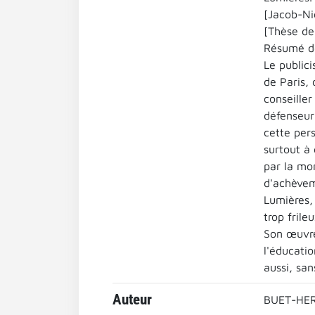
[Jacob-Ni
[Thèse de 
Résumé de
Le public
de Paris,
conseille
défenseur 
cette per
surtout à 
par la mon
d'achèvem
Lumières,
trop frile
Son œuvre
l'éducatio
aussi, san
Auteur
BUET-HER