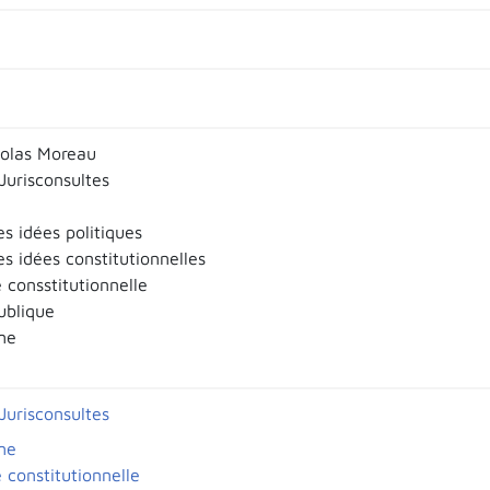
olas Moreau
 Jurisconsultes
es idées politiques
es idées constitutionnelles
 consstitutionnelle
ublique
me
 Jurisconsultes
me
 constitutionnelle