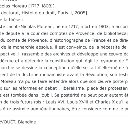
colas Moreau (1717-1803)].
doctorat, Histoire du droit, Paris II, 2005].
 la thèse :
iste Jacob-Nicolas Moreau, né en 1717, mort en 1803, a accum
 de député à la cour des comptes de Provence, de bibliothéca
r du comte de Provence, d'historiographe de France et de dire
de la monarchie absolue, il est convaincu de la nécessité de l
spective, il rassemble des archives et développe une œuvre éc
décrire et à défendre la constitution qui régit le royaume de F
archie se dessine la conception qu'elle se fait d'elle-même à l
ent de la doctrine monarchiste avant la Révolution, son test
 Moreau n'a pu se faire entendre alors que son œuvre porte 
ux sur les réformes en débat : libéralisme, place des protestan
 est tombée dans l'oubli. Sa postérité ne peut pour autant êt
n de trois futurs rois : Louis XVI, Louis XVIII et Charles X qu'
s être assimilé aux réactionnaires, être considéré comme le p
VOUËT, Blandine