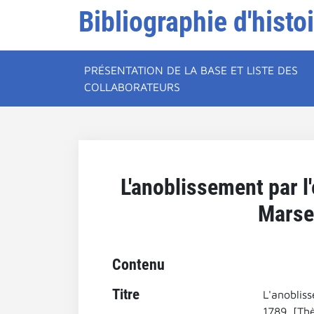
Bibliographie d'histo
PRÉSENTATION DE LA BASE ET LISTE DES
COLLABORATEURS
L'anoblissement par l
Marsei
Contenu
Titre
L'anobliss
1789. [Thè