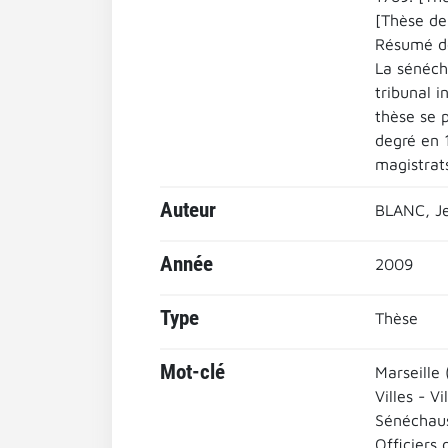
[Thèse de 
Résumé de
La sénécha
tribunal i
thèse se 
degré en 
magistrats
Auteur
BLANC, Je
Année
2009
Type
Thèse
Mot-clé
Marseille
Villes - Vi
Sénéchau
Officiers 