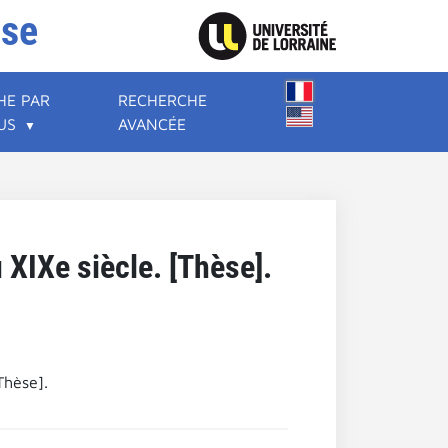
ise
HE PAR
RECHERCHE
US
AVANCÉE
 XIXe siècle. [Thèse].
Thèse].