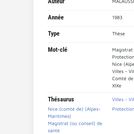
Auteur
MALAUSSÉ
Année
1983
Type
Thèse
Mot-clé
Magistrat
Protection
Nice (Alp
Villes - Vi
Comté de 
XIXe
Thésaurus
Villes - Vi
Nice (comté de) (Alpes-
Protection
Maritimes)
Magistrat (ou conseil) de
santé