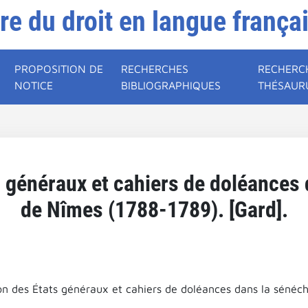
ire du droit en langue frança
PROPOSITION DE
RECHERCHES
RECHERC
NOTICE
BIBLIOGRAPHIQUES
THÉSAUR
s généraux et cahiers de doléances
de Nîmes (1788-1789). [Gard].
on des États généraux et cahiers de doléances dans la sénéc