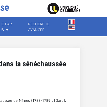
ise
HE PAR
RECHERCHE
US
AVANCÉE
 dans la sénéchaussée
haussée de Nîmes (1788-1789). [Gard].