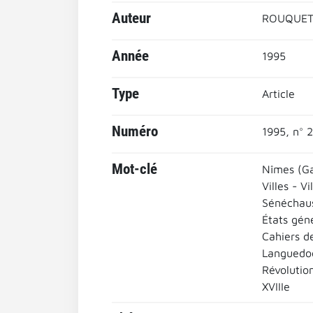
Auteur
ROUQUETT
Année
1995
Type
Article
Numéro
1995, n° 
Mot-clé
Nîmes (Ga
Villes - Vi
Sénéchau
États gén
Cahiers d
Languedo
Révolutio
XVIIIe