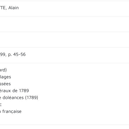
E, Alain
299, p. 45-56
rd)
llages
ssées
éraux de 1789
e doléances (1789)
c
n française