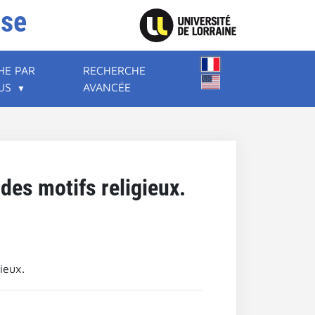
ise
HE PAR
RECHERCHE
US
AVANCÉE
des motifs religieux.
ieux.