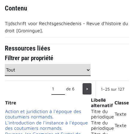
Contenu
Tijdschrift voor Rechtsgeschiedenis - Revue d'histoire du
droit [Groningue].
Ressources liées
Filtrer par propriété
de 6
>
1–25 sur 127
Libellé
Titre
Classe
alternatif
Action et juridiction à l'époque des
Titre du
Texte
coutumiers normands.
périodique
L'introduction de l'instance à l'époque
Titre du
Texte
des coutumiers normands.
périodique
Brunner, les Germains et Fustel de
Titre du