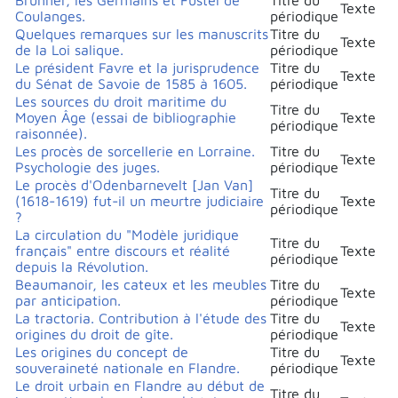
Texte
Coulanges.
périodique
Quelques remarques sur les manuscrits
Titre du
Texte
de la Loi salique.
périodique
Le président Favre et la jurisprudence
Titre du
Texte
du Sénat de Savoie de 1585 à 1605.
périodique
Les sources du droit maritime du
Titre du
Moyen Âge (essai de bibliographie
Texte
périodique
raisonnée).
Les procès de sorcellerie en Lorraine.
Titre du
Texte
Psychologie des juges.
périodique
Le procès d'Odenbarnevelt [Jan Van]
Titre du
(1618-1619) fut-il un meurtre judiciaire
Texte
périodique
?
La circulation du "Modèle juridique
Titre du
français" entre discours et réalité
Texte
périodique
depuis la Révolution.
Beaumanoir, les cateux et les meubles
Titre du
Texte
par anticipation.
périodique
La tractoria. Contribution à l'étude des
Titre du
Texte
origines du droit de gîte.
périodique
Les origines du concept de
Titre du
Texte
souveraineté nationale en Flandre.
périodique
Le droit urbain en Flandre au début de
Titre du