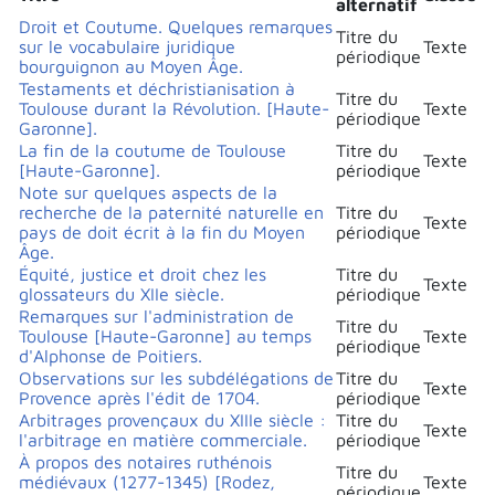
alternatif
Droit et Coutume. Quelques remarques
Titre du
sur le vocabulaire juridique
Texte
périodique
bourguignon au Moyen Âge.
Testaments et déchristianisation à
Titre du
Toulouse durant la Révolution. [Haute-
Texte
périodique
Garonne].
La fin de la coutume de Toulouse
Titre du
Texte
[Haute-Garonne].
périodique
Note sur quelques aspects de la
recherche de la paternité naturelle en
Titre du
Texte
pays de doit écrit à la fin du Moyen
périodique
Âge.
Équité, justice et droit chez les
Titre du
Texte
glossateurs du XIIe siècle.
périodique
Remarques sur l'administration de
Titre du
Toulouse [Haute-Garonne] au temps
Texte
périodique
d'Alphonse de Poitiers.
Observations sur les subdélégations de
Titre du
Texte
Provence après l'édit de 1704.
périodique
Arbitrages provençaux du XIIIe siècle :
Titre du
Texte
l'arbitrage en matière commerciale.
périodique
À propos des notaires ruthénois
Titre du
médiévaux (1277-1345) [Rodez,
Texte
périodique