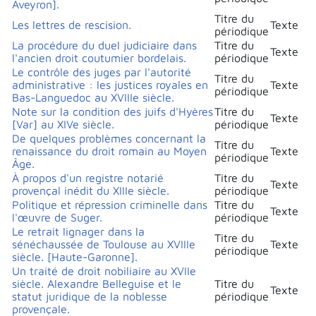
Aveyron].
Titre du
Les lettres de rescision.
Texte
périodique
La procédure du duel judiciaire dans
Titre du
Texte
l'ancien droit coutumier bordelais.
périodique
Le contrôle des juges par l'autorité
Titre du
administrative : les justices royales en
Texte
périodique
Bas-Languedoc au XVIIIe siècle.
Note sur la condition des juifs d'Hyères
Titre du
Texte
[Var] au XIVe siècle.
périodique
De quelques problèmes concernant la
Titre du
renaissance du droit romain au Moyen
Texte
périodique
Âge.
À propos d'un registre notarié
Titre du
Texte
provençal inédit du XIIIe siècle.
périodique
Politique et répression criminelle dans
Titre du
Texte
l'œuvre de Suger.
périodique
Le retrait lignager dans la
Titre du
sénéchaussée de Toulouse au XVIIIe
Texte
périodique
siècle. [Haute-Garonne].
Un traité de droit nobiliaire au XVIIe
siècle. Alexandre Belleguise et le
Titre du
Texte
statut juridique de la noblesse
périodique
provençale.