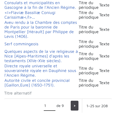
Consulats et municipalités en
Titre du
Texte
Gascogne à la fin de l'Ancien Régime.
périodique
<I>Flaviæ Bassiliæ Coniugi
Titre du
Texte
Carissimæ</I>...
périodique
Aveu rendu à la Chambre des comptes
de Paris pour la baronnie de
Titre du
Texte
Montpellier [Hérault] par Philippe de
périodique
Levis (1406).
Titre du
Serf commingeois
Texte
périodique
Quelques aspects de la vie religieuse à
Titre du
Nice [Alpes-Maritimes] d'après les
Texte
périodique
testaments (XIVe-XVe siècles).
Directe royale universelle et
Titre du
souveraineté royale en Dauphiné sous
Texte
périodique
l'Ancien Régime.
Autorité civile et concile provincial
Titre du
Texte
[Gaillon,Eure] (1650-1751).
périodique
Titre alternatif
de 9
>
1–25 sur 208