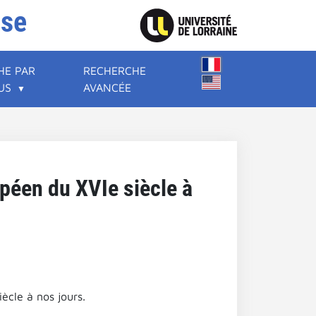
ise
HE PAR
RECHERCHE
US
AVANCÉE
opéen du XVIe siècle à
iècle à nos jours.