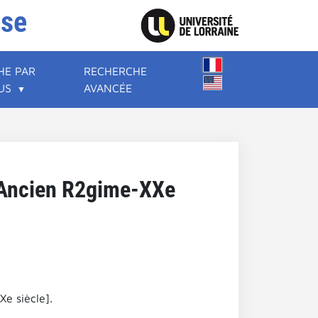
ise
HE PAR
RECHERCHE
US
AVANCÉE
), Ancien R2gime-XXe
Xe siècle].