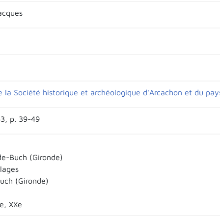
acques
de la Société historique et archéologique d'Arcachon et du pa
63, p. 39-49
de-Buch (Gironde)
llages
uch (Gironde)
Xe, XXe