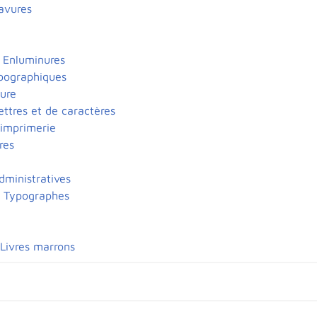
avures
 Enluminures
pographiques
iure
ettres et de caractères
'imprimerie
res
dministratives
- Typographes
Livres marrons