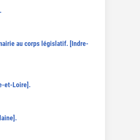
.
irie au corps législatif. [Indre-
-et-Loire].
laine].