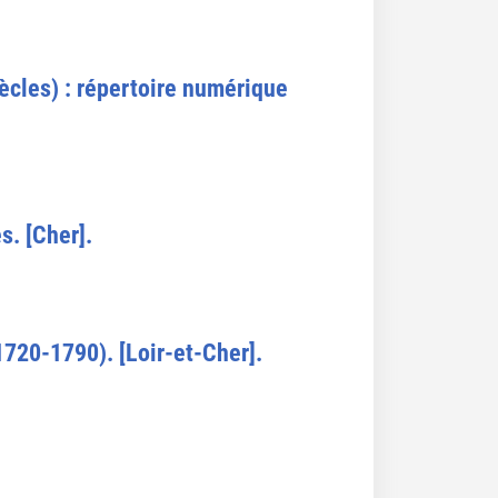
ècles) : répertoire numérique
s. [Cher].
1720-1790). [Loir-et-Cher].