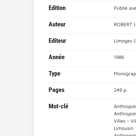
Edition
Publié ave
Auteur
ROBERT (s
Editeur
Limoges (
Année
1986
Type
Monograp
Pages
249 p.
Mot-clé
Anthropol
Anthropol
Villes - Vi
Limousin
Anthropol