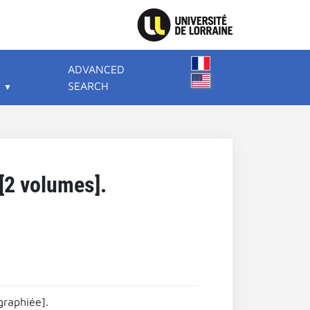
ADVANCED
SEARCH
[2 volumes].
graphiée].