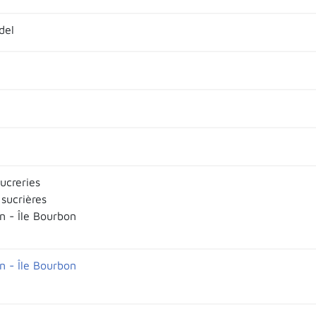
del
ucreries
 sucrières
n - Île Bourbon
n - Île Bourbon