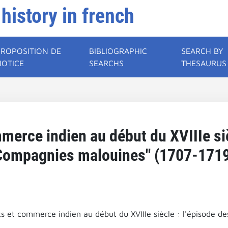
 history in french
PROPOSITION DE
BIBLIOGRAPHIC
SEARCH BY
NOTICE
SEARCHS
THESAURUS
erce indien au début du XVIIIe siè
Compagnies malouines" (1707-1719
s et commerce indien au début du XVIIIe siècle : l'épisode d