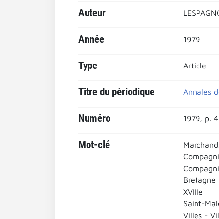
Auteur
LESPAGNO
Année
1979
Type
Article
Titre du périodique
Annales d
Numéro
1979, p. 
Mot-clé
Marchands
Compagni
Compagni
Bretagne
XVIIIe
Saint-Malo
Villes - Vi