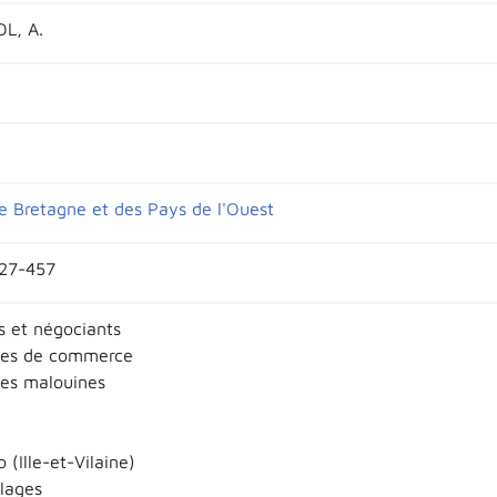
L, A.
e Bretagne et des Pays de l'Ouest
427-457
 et négociants
es de commerce
es malouines
 (Ille-et-Vilaine)
llages