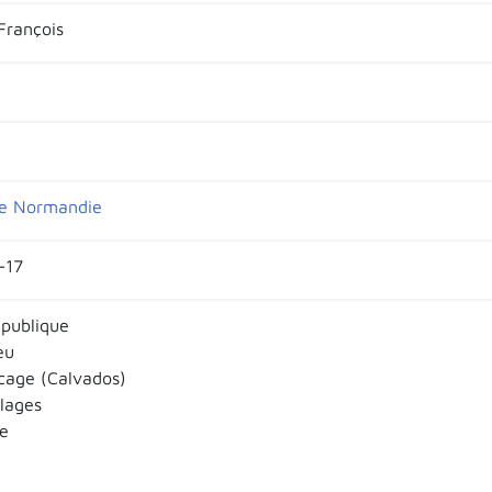
François
de Normandie
-17
 publique
eu
ocage (Calvados)
llages
e